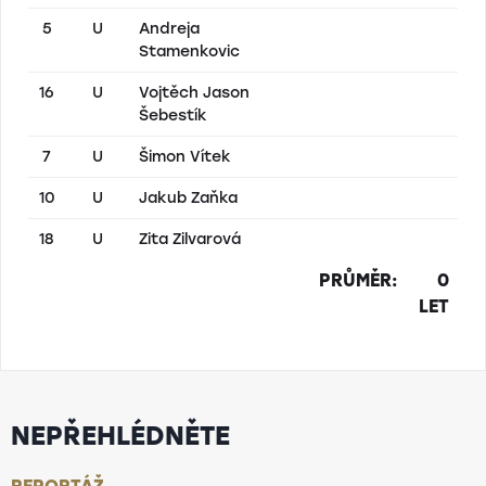
5
U
Andreja
Stamenkovic
16
U
Vojtěch Jason
Šebestík
7
U
Šimon Vítek
10
U
Jakub Zaňka
18
U
Zita Zilvarová
PRŮMĚR:
0
LET
NEPŘEHLÉDNĚTE