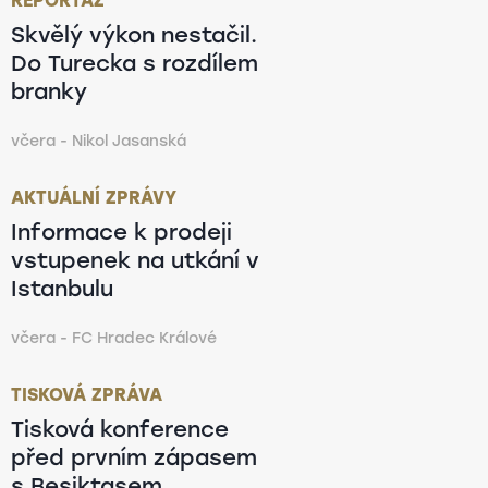
REPORTÁŽ
Skvělý výkon nestačil.
Do Turecka s rozdílem
branky
včera - Nikol Jasanská
AKTUÁLNÍ ZPRÁVY
Informace k prodeji
vstupenek na utkání v
Istanbulu
včera - FC Hradec Králové
TISKOVÁ ZPRÁVA
Tisková konference
před prvním zápasem
s Besiktasem