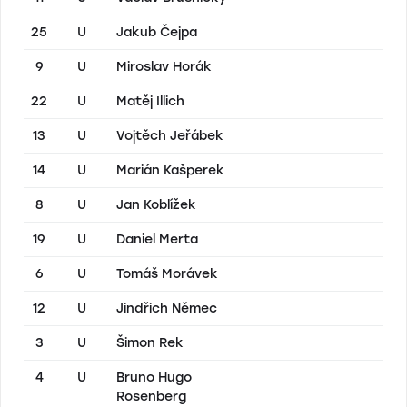
25
U
Jakub Čejpa
9
U
Miroslav Horák
22
U
Matěj Illich
13
U
Vojtěch Jeřábek
14
U
Marián Kašperek
8
U
Jan Koblížek
19
U
Daniel Merta
6
U
Tomáš Morávek
12
U
Jindřich Němec
3
U
Šimon Rek
4
U
Bruno Hugo
Rosenberg