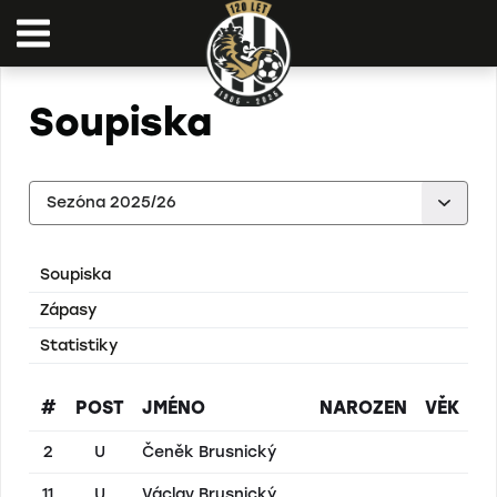
Soupiska
Soupiska
Zápasy
Statistiky
#
POST
JMÉNO
NAROZEN
VĚK
2
U
Čeněk Brusnický
11
U
Václav Brusnický