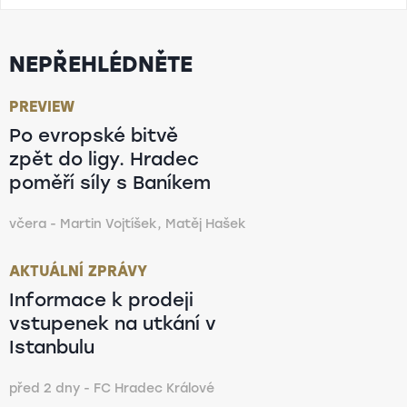
NEPŘEHLÉDNĚTE
PREVIEW
Po evropské bitvě
zpět do ligy. Hradec
poměří síly s Baníkem
včera - Martin Vojtíšek, Matěj Hašek
AKTUÁLNÍ ZPRÁVY
Informace k prodeji
vstupenek na utkání v
Istanbulu
před 2 dny - FC Hradec Králové