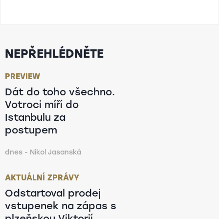
NEPŘEHLÉDNĚTE
PREVIEW
Dát do toho všechno.
Votroci míří do
Istanbulu za
postupem
dnes - Nikol Jasanská
AKTUÁLNÍ ZPRÁVY
Odstartoval prodej
vstupenek na zápas s
plzeňskou Viktorií