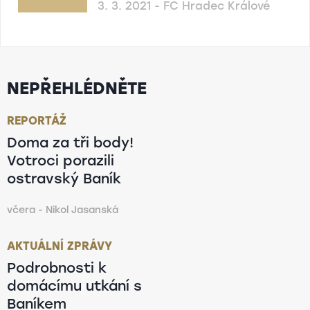
3. 3. 2021 - FC Hradec Králové
NEPŘEHLÉDNĚTE
REPORTÁŽ
Doma za tři body!
Votroci porazili
ostravský Baník
včera - Nikol Jasanská
AKTUÁLNÍ ZPRÁVY
Podrobnosti k
domácímu utkání s
Baníkem