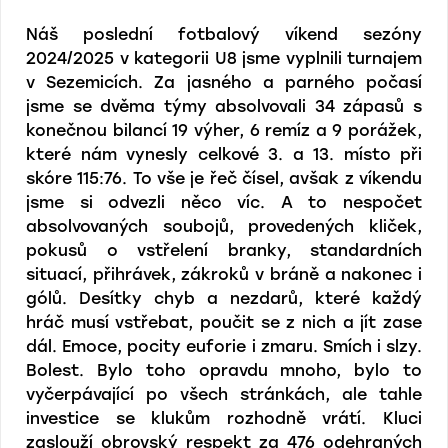
Náš poslední fotbalový víkend sezóny
2024/2025 v kategorii U8 jsme vyplnili turnajem
v Sezemicích. Za jasného a parného počasí
jsme se dvěma týmy absolvovali 34 zápasů s
konečnou bilancí 19 výher, 6 remíz a 9 porážek,
které nám vynesly celkové 3. a 13. místo při
skóre 115:76. To vše je řeč čísel, avšak z víkendu
jsme si odvezli něco víc. A to nespočet
absolvovaných soubojů, provedených kliček,
pokusů o vstřelení branky, standardních
situací, přihrávek, zákroků v bráně a nakonec i
gólů. Desítky chyb a nezdarů, které každý
hráč musí vstřebat, poučit se z nich a jít zase
dál. Emoce, pocity euforie i zmaru. Smích i slzy.
Bolest. Bylo toho opravdu mnoho, bylo to
vyčerpávající po všech stránkách, ale tahle
investice se klukům rozhodně vrátí. Kluci
zaslouží obrovský respekt za 476 odehraných