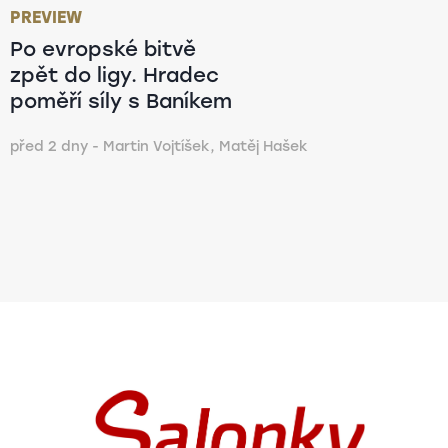
PREVIEW
Po evropské bitvě
zpět do ligy. Hradec
poměří síly s Baníkem
před 2 dny - Martin Vojtíšek, Matěj Hašek