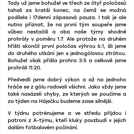
Tady už jsme bohužel ve třech ze čtyř poločasů
tahali za kratší konec, na čemž se možná
podílela i 17denní zápasová pauza. I tak je ale
nutno přiznat, že na první tým soupeře jsme
vůbec nestačili a oba naše týmy shodně
prohrály v poměru 1:7. Ale protože na druhém
hřišti skončil první poločas výhrou 6:1, šli jsme
do druhého utkání jen s jednogólovou ztrátou.
Bohužel však přišla prohra 3:5 a celkově jsme
prohráli 11:20.
Předvedli jsme dobrý výkon a až na jednoho
hráče se z gólu radovali všichni. Jako vždy jsme
také nasázeli chyby, ze kterých se poučíme a
za týden na Háječku budeme zase silnější.
V týdnu potrénujeme a ve středu přijdou i
patroni z A-týmu, kteří kluky povzbudí v jejich
dalším fotbalovém počínání.