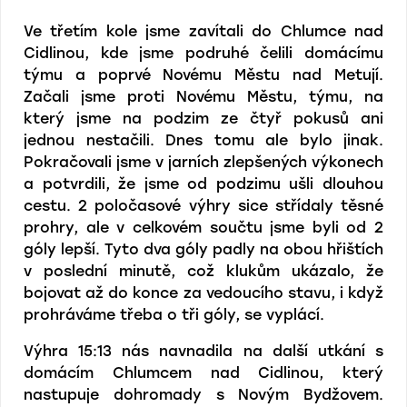
Ve třetím kole jsme zavítali do Chlumce nad
Cidlinou, kde jsme podruhé čelili domácímu
týmu a poprvé Novému Městu nad Metují.
Začali jsme proti Novému Městu, týmu, na
který jsme na podzim ze čtyř pokusů ani
jednou nestačili. Dnes tomu ale bylo jinak.
Pokračovali jsme v jarních zlepšených výkonech
a potvrdili, že jsme od podzimu ušli dlouhou
cestu. 2 poločasové výhry sice střídaly těsné
prohry, ale v celkovém součtu jsme byli od 2
góly lepší. Tyto dva góly padly na obou hřištích
v poslední minutě, což klukům ukázalo, že
bojovat až do konce za vedoucího stavu, i když
prohráváme třeba o tři góly, se vyplácí.
Výhra 15:13 nás navnadila na další utkání s
domácím Chlumcem nad Cidlinou, který
nastupuje dohromady s Novým Bydžovem.