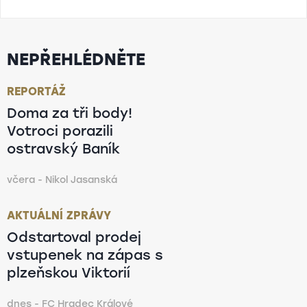
NEPŘEHLÉDNĚTE
REPORTÁŽ
Doma za tři body!
Votroci porazili
ostravský Baník
včera - Nikol Jasanská
AKTUÁLNÍ ZPRÁVY
Odstartoval prodej
vstupenek na zápas s
plzeňskou Viktorií
dnes - FC Hradec Králové