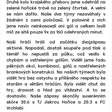
Druhé kolo krajského přeboru jsme odehráli na
zelené hořické trávě na zelený čtvrtek. A velmi
se nám dařilo. Naše dva týmy nezaváhaly v
žádném z osmi poločasů. V polovině z nich
jsme navíc neinkasovali ani gól a celkem lovili
míč ze sítě pouze 9x za 160 odehraných minut.
Naši hráči hráli od začátku dvojzápasu
aktivně. Napadali, dostali soupeře pod tlak a
téměř ho nepustili za půlku, což vedlo k
chybám a vstřeleným gólům. Viděli jsme řadu
pěkných akcí, kombinací, gólů a nastřelených
brankových konstrukcí. Na našich týmech byla
vidět hra bez ostychu a přílišného respektu ke
starším a větším hráčům. Byla vidět chuť do
hry, dravost a hlad po vítězství. A to se
dostavilo. Naše zápasy skončily suverénním
skóre 35:6 s TJ Jiskrou Hořice a 25:3 s FC
Vrchlabí.