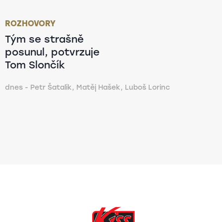
ROZHOVORY
Tým se strašně
posunul, potvrzuje
Tom Slončík
dnes - Petr Šatalík, Matěj Hašek, Luboš Lorinc