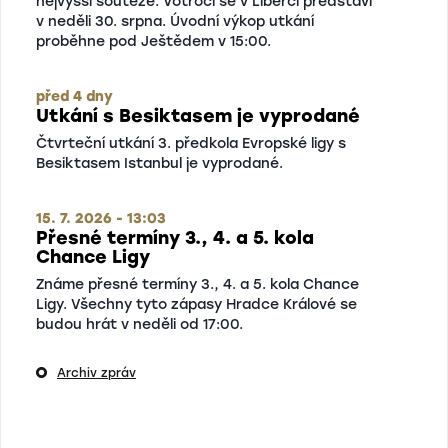
nejvyšší soutěže. Votroci se v Liberci představí
v neděli 30. srpna. Úvodní výkop utkání
proběhne pod Ještědem v 15:00.
před 4 dny
Utkání s Besiktasem je vyprodané
Čtvrteční utkání 3. předkola Evropské ligy s
Besiktasem Istanbul je vyprodané.
15. 7. 2026 - 13:03
Přesné termíny 3., 4. a 5. kola
Chance Ligy
Známe přesné termíny 3., 4. a 5. kola Chance
Ligy. Všechny tyto zápasy Hradce Králové se
budou hrát v neděli od 17:00.
Archiv zpráv
7. 7. 2026 - 11:18
Přesné termíny 1. a 2. kola Chance
Ligy
Známe přesné termíny prvních dvou kol