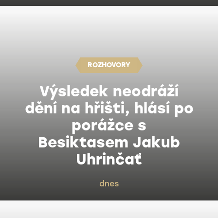
ROZHOVORY
Výsledek neodráží
dění na hřišti, hlásí po
porážce s
Besiktasem Jakub
Uhrinčať
dnes