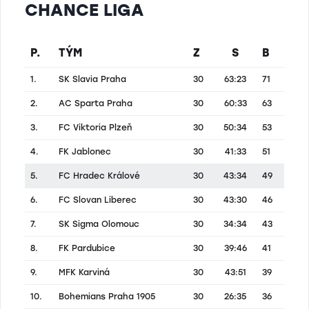
Přesné termíny zbývajících utkání
CHANCE LIGA
základní části
Známe přesné termíny zbývajících utkání
základní části Chance Ligy, 29. kolo sehrají
P.
TÝM
Z
S
B
Votroci na hřišti Slovácka v sobotu 11. dubna
od 18:00. Domácí zápas s pražskou Slavií
1.
SK Slavia Praha
30
63:23
71
startuje v neděli 19. dubna v 15:30. Základní
část uzavře Hradec v Teplicích, kde se
2.
AC Sparta Praha
30
60:33
63
představí v sobotu 25. dubna od 16:00.
3.
FC Viktoria Plzeň
30
50:34
53
4.
FK Jablonec
30
41:33
51
5.
FC Hradec Králové
30
43:34
49
6.
FC Slovan Liberec
30
43:30
46
7.
SK Sigma Olomouc
30
34:34
43
8.
FK Pardubice
30
39:46
41
9.
MFK Karviná
30
43:51
39
10.
Bohemians Praha 1905
30
26:35
36