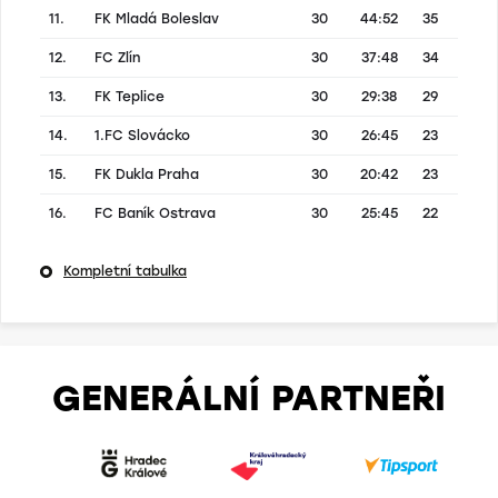
11.
FK Mladá Boleslav
30
44:52
35
12.
FC Zlín
30
37:48
34
13.
FK Teplice
30
29:38
29
14.
1.FC Slovácko
30
26:45
23
15.
FK Dukla Praha
30
20:42
23
16.
FC Baník Ostrava
30
25:45
22
Kompletní tabulka
GENERÁLNÍ PARTNEŘI