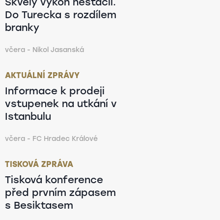
Skvělý výkon nestačil.
Do Turecka s rozdílem
branky
včera - Nikol Jasanská
AKTUÁLNÍ ZPRÁVY
Informace k prodeji
vstupenek na utkání v
Istanbulu
včera - FC Hradec Králové
TISKOVÁ ZPRÁVA
Tisková konference
před prvním zápasem
s Besiktasem