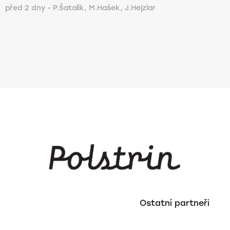
před 2 dny - P.Šatalík, M.Hašek, J.Hejzlar
Ostatní partneři