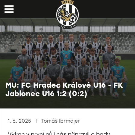
MU: FC Hradec Králové U16 - FK
Jablonec U16 1:2 (0:2)
1. 6. 2025 | Tomáš Ibrmajer
Výkon v první půli nás připravil o body ...