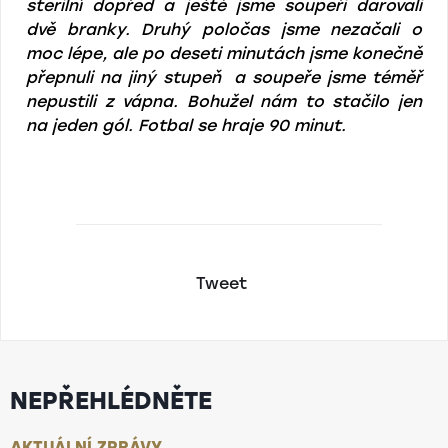
sterilní dopřed a ještě jsme soupeři darovali
dvě branky. Druhý poločas jsme nezačali o
moc lépe, ale po deseti minutách jsme konečně
přepnuli na jiný stupeň a soupeře jsme téměř
nepustili z vápna. Bohužel nám to stačilo jen
na jeden gól. Fotbal se hraje 90 minut.
Tweet
NEPŘEHLÉDNĚTE
AKTUÁLNÍ ZPRÁVY