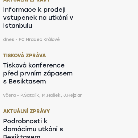
Informace k prodeji
vstupenek na utkání v
Istanbulu
dnes - FC Hradec Králové
TISKOVÁ ZPRÁVA
Tisková konference
před prvním zápasem
s Besiktasem
včera - P.Šatalík, M.Hašek, J.Hejzlar
AKTUÁLNÍ ZPRÁVY
Podrobnosti k
domácímu utkání s
Besiktasem