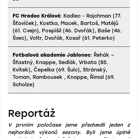
FC Hradec Králové
: Kadlec - Rajchman (77.
Šťovíček), Kostka, Macek, Bartoš, Matějů
(61. Cvejn), Pospíšil (46. Dvořák), Baše (46.
Švec), Voltr, Dvořák, Kosař (61. Peterko)
Fotbalová akademie Jablonec
: Řehák –
Šťastný, Knappe, Sedlák, Vrbata (85.
Kvítek), Čepelka (69. Šulc), Stránský,
Toman, Rambousek , Knappe, Římal (69.
Scholze)
Reportáž
V prvním poločase jsme předvedli jeden z
nejhorších výkonů sezony. Byli jsme úplně