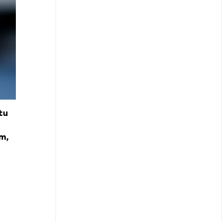
tu
om,