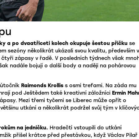
opu
ulky a po dvaatřiceti kolech okupuje šestou příčku
se
m sezóny několikrát ukázali svou kvalitu, především 
 i čtyři zápasy v řadě. V posledních týdnech však mno
však nadále bojují o další body a naději na pohárovou
 útočník
Raimonds Krollis
s osmi trefami. Na záda mu
 hrají pod Ještědem také kreativní záložníci
Ermin Mah
pasy. Mezi třemi tyčemi se Liberec může opřít o
většinu utkání a několikrát podržel svůj tým v klíčový
rokům na jedničku.
Hradečtí vstoupili do utkání
amžik přišel krátce před přestávkou, když Václav Pilař