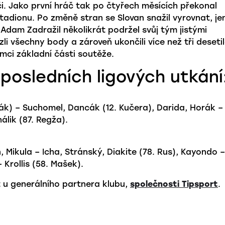
i. Jako první hráč tak po čtyřech měsících překonal
dionu. Po změně stran se Slovan snažil vyrovnat, je
Adam Zadražil několikrát podržel svůj tým jistými
li všechny body a zároveň ukončili více než tři desetil
ámci základní části soutěže.
posledních ligových utkání
hák) – Suchomel, Dancák (12. Kučera), Darida, Horák –
álik (87. Regža).
Mikula – Icha, Stránský, Diakite (78. Rus), Kayondo –
Krollis (58. Mašek).
t u generálního partnera klubu,
společnosti Tipsport
.