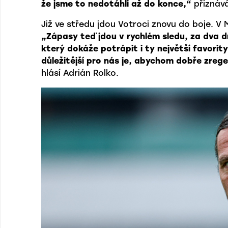
že jsme to nedotáhli až do konce,“
přiznává
Již ve středu jdou Votroci znovu do boje. V M
„Zápasy teď jdou v rychlém sledu, za dva dn
který dokáže potrápit i ty největší favority
důležitější pro nás je, abychom dobře zregen
hlásí Adrián Rolko.