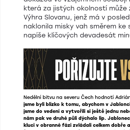
která za jistých okolností může 
Výhra Slovanu, jenž má v posled
naklonila misky vah směrem ke
napíše klíčových devadesát min
Nedělní bitvu na severu Čech hodnotí Adriá
jsme byli blízko k tomu, abychom v Jablonci 
jsme do vedení a vytvořili si ještě jednu ne
nám pak ve druhé půli dýchalo líp. Jablonec
kluci v obranné fázi zvládali celkem dobře a