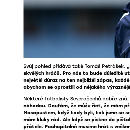
Svůj pohled přidává také Tomáš Petrášek.
„
skvělých hráčů. Pro nás to bude důležité u
největší důraz na ten nejbližší zápas, kaž
abychom se oprostili od nějakého výraznějš
Některé fotbalisty Severočechů dobře zná.
náhodou. Doufám, že můžu říct, že mám p
Masopustem, když tady byli, tak jsme se se
mám kluky rád. Ale když se pískne do píš
přátele. Pochopitelně musíme hrát s veške