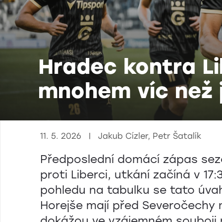
Hradec kontra Li
mnohem víc než j
11. 5. 2026 | Jakub Cízler, Petr Šatalík
Předposlední domácí zápas sezó
proti Liberci, utkání začíná v 17
pohledu na tabulku se tato úvah
Horejše mají před Severočechy 
dokážou ve vzájemném souboji nav