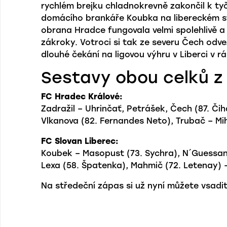
rychlém brejku chladnokrevně zakončil k tyč
domácího brankáře Koubka na libereckém sta
obrana Hradce fungovala velmi spolehlivě a 
zákroky. Votroci si tak ze severu Čech odvez
dlouhé čekání na ligovou výhru v Liberci v r
Sestavy obou celků z 
FC Hradec Králové:
Zadražil – Uhrinčať, Petrášek, Čech (87. Či
Vlkanova (82. Fernandes Neto), Trubač – Mih
FC Slovan Liberec:
Koubek – Masopust (73. Sychra), N´Guessan, 
Lexa (58. Špatenka), Mahmič (72. Letenay) – 
Na středeční zápas si už nyní můžete vsadi