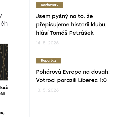
Rozhovory
y
Jsem pyšný na to, že
běh
přepisujeme historii klubu,
hlásí Tomáš Petrášek
14. 5. 2026
Reportáž
Pohárová Evropa na dosah!
Votroci porazili Liberec 1:0
ikož
13. 5. 2026
šli
ás,