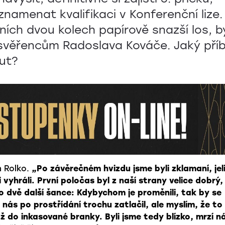
znamenat kvalifikaci v Konferenční lize.
ních dvou kolech papírově snazší los, b
 svěřencům Radoslava Kováče. Jaký pří
ut?
n Rolko.
„Po závěrečném hvizdu jsme byli zklamaní, jel
vyhráli. První poločas byl z naší strany velice dobrý, 
bo dvě další šance: Kdybychom je proměnili, tak by se
 nás po prostřídání trochu zatlačil, ale myslím, že to
ž do inkasované branky. Byli jsme tedy blízko, mrzí n