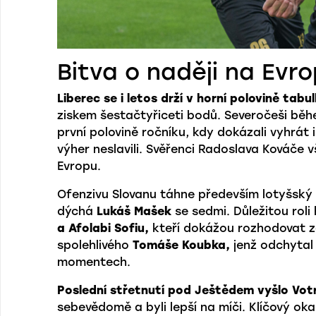
Bitva o naději na Evr
Liberec se i letos drží v horní polovině tab
ziskem šestačtyřiceti bodů. Severočeši běhe
první polovině ročníku, kdy dokázali vyhrát
výher neslavili. Svěřenci Radoslava Kováče 
Evropu.
Ofenzivu Slovanu táhne především lotyšský
dýchá
Lukáš Mašek
se sedmi. Důležitou roli
a Afolabi Sofiu,
kteří dokážou rozhodovat zá
spolehlivého
Tomáše Koubka,
jenž odchytal 
momentech.
Poslední střetnutí pod Ještědem vyšlo Vot
sebevědomě a byli lepší na míči. Klíčový ok