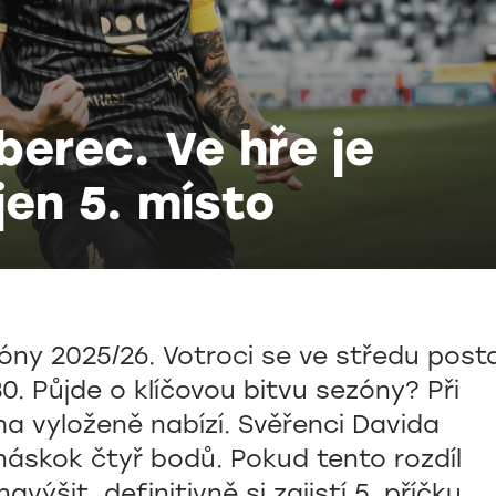
berec. Ve hře je
en 5. místo
ny 2025/26. Votroci se ve středu post
:30. Půjde o klíčovou bitvu sezóny? Při
a vyloženě nabízí. Svěřenci Davida
náskok čtyř bodů. Pokud tento rozdíl
ýšit, definitivně si zajistí 5. příčku,