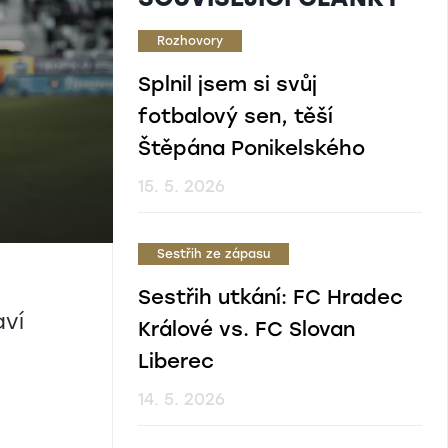
Rozhovory
Splnil jsem si svůj
fotbalový sen, těší
Štěpána Ponikelského
15. 5. 2026
Sestřih ze zápasu
Sestřih utkání: FC Hradec
aví
Králové vs. FC Slovan
Liberec
14. 5. 2026