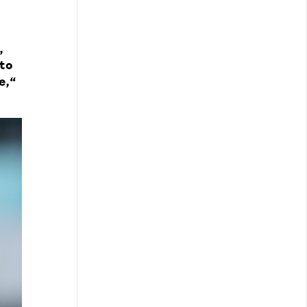
,
 to
e,“