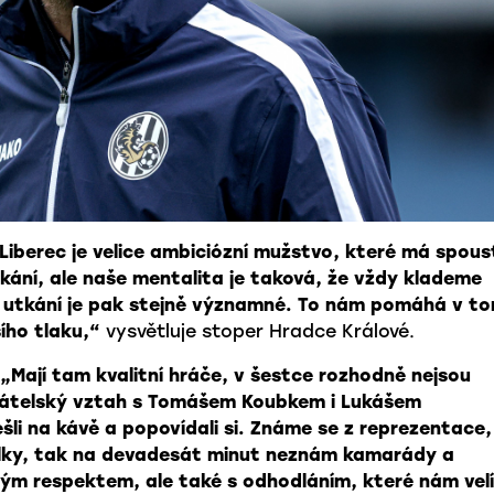
Liberec je velice ambiciózní mužstvo, které má spous
tkání, ale naše mentalita je taková, že vždy klademe
dé utkání je pak stejně významné. To nám pomáhá v t
ího tlaku,“
vysvětluje stoper Hradce Králové.
„Mají tam kvalitní hráče, v šestce rozhodně nejsou
řátelský vztah s Tomášem Koubkem i Lukášem
šli na kávě a popovídali si. Známe se z reprezentace,
ťalky, tak na devadesát minut neznám kamarády a
rým respektem, ale také s odhodláním, které nám velí