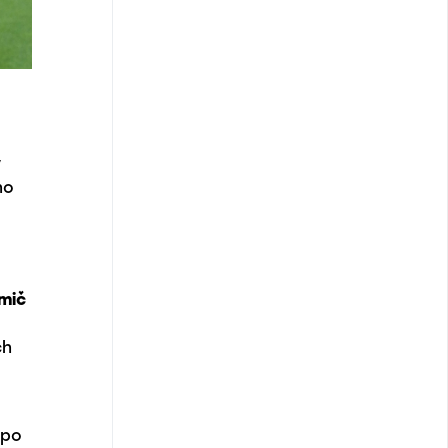
v
ho
mič
ch
 po